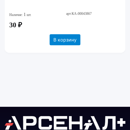
арт:КА-00043867
1
Наличие:
шт.
30 ₽
В корзину